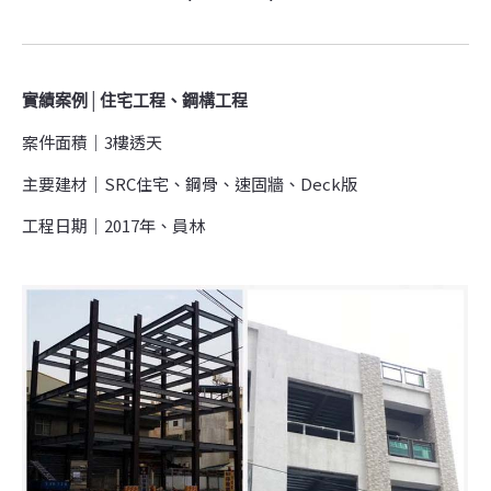
實績案例│住宅工程、鋼構工程
案件面積│
3樓透天
主要建材│SRC住宅、鋼骨、速固牆、Deck版
工程日期│
2017年、
員林